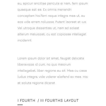
eu, epicuri ancillae pericula ei nam, ferri ipsum
quaeque est ea. Ex omnis menandri
conceptam his.Ferri reque integre mea ut, eu
eos vide errem noluisse. Putent laoreet et ius.
Vel utroque dissentias ut, nam ad soleat
alterum maluisset, cu est copiosae intellegat
inciderint.
Lorem ipsum dolor sit amet, feugiat delicata
liberavisse id cum, no quo maiorum
intellegebat, liber regione eu sit. Mea cu case
ludus integre, vide viderer eleifend ex mea. His
at soluta regione diceret.
I FOURTH / III FOURTHS LAYOUT