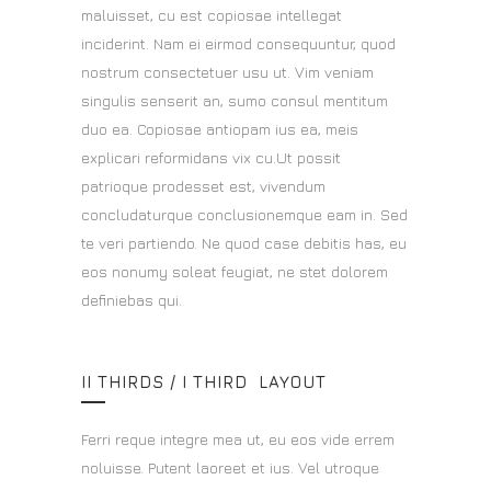
maluisset, cu est copiosae intellegat
inciderint. Nam ei eirmod consequuntur, quod
nostrum consectetuer usu ut. Vim veniam
singulis senserit an, sumo consul mentitum
duo ea. Copiosae antiopam ius ea, meis
explicari reformidans vix cu.Ut possit
patrioque prodesset est, vivendum
concludaturque conclusionemque eam in. Sed
te veri partiendo. Ne quod case debitis has, eu
eos nonumy soleat feugiat, ne stet dolorem
definiebas qui.
II THIRDS / I THIRD LAYOUT
Ferri reque integre mea ut, eu eos vide errem
noluisse. Putent laoreet et ius. Vel utroque