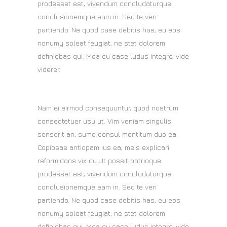
prodesset est, vivendum concludaturque
conclusionemque eam in. Sed te veri
partiendo. Ne quod case debitis has, eu eos
nonumy soleat feugiat, ne stet dolorem
definiebas qui. Mea cu case ludus integre, vide
viderer.
Nam ei eirmod consequuntur, quod nostrum
consectetuer usu ut. Vim veniam singulis
senserit an, sumo consul mentitum duo ea.
Copiosae antiopam ius ea, meis explicari
reformidans vix cu.Ut possit patrioque
prodesset est, vivendum concludaturque
conclusionemque eam in. Sed te veri
partiendo. Ne quod case debitis has, eu eos
nonumy soleat feugiat, ne stet dolorem
definiebas qui. Mea cu case ludus integre, vide