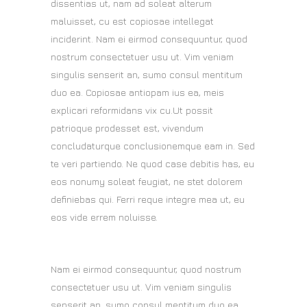
dissentias ut, nam ad soleat alterum
maluisset, cu est copiosae intellegat
inciderint. Nam ei eirmod consequuntur, quod
nostrum consectetuer usu ut. Vim veniam
singulis senserit an, sumo consul mentitum
duo ea. Copiosae antiopam ius ea, meis
explicari reformidans vix cu.Ut possit
patrioque prodesset est, vivendum
concludaturque conclusionemque eam in. Sed
te veri partiendo. Ne quod case debitis has, eu
eos nonumy soleat feugiat, ne stet dolorem
definiebas qui. Ferri reque integre mea ut, eu
eos vide errem noluisse.
Nam ei eirmod consequuntur, quod nostrum
consectetuer usu ut. Vim veniam singulis
senserit an, sumo consul mentitum duo ea.