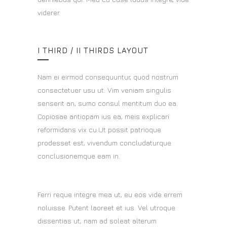
viderer.
I THIRD / II THIRDS LAYOUT
Nam ei eirmod consequuntur, quod nostrum
consectetuer usu ut. Vim veniam singulis
senserit an, sumo consul mentitum duo ea.
Copiosae antiopam ius ea, meis explicari
reformidans vix cu.Ut possit patrioque
prodesset est, vivendum concludaturque
conclusionemque eam in.
Ferri reque integre mea ut, eu eos vide errem
noluisse. Putent laoreet et ius. Vel utroque
dissentias ut, nam ad soleat alterum