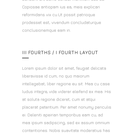
Copiosae antiopam ius ea, meis explicari
reformidans vix cu.Ut possit patrioque
prodesset est, vivendum concludaturque
conclusionemque eam in.
III FOURTHS / I FOURTH LAYOUT
Lorem ipsum dolor sit amet, feugiat delicata
liberavisse id cum, no quo maiorum
intellegebat, liber regione eu sit. Mea cu case
ludus integre, vide viderer eleifend ex mea. His
at soluta regione diceret, cum et atqui
placerat petentium. Per amet nonumy periculis
ei. Deleniti apeirian temporibus eam cu, ad
mea ipsum sadipscing, sed ex assum omnium
contentiones. Nobis suavitate moderatius has